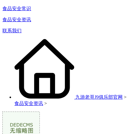
食品安全常识
食品安全资讯
联系我们
九游老哥J9俱乐部官网
>
食品安全资讯
>