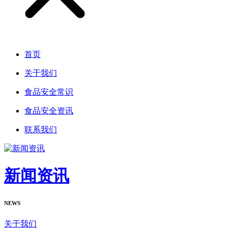
首页
关于我们
食品安全常识
食品安全资讯
联系我们
新闻资讯
NEWS
关于我们