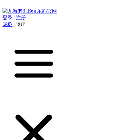
登录
|
注册
昵称
|
退出