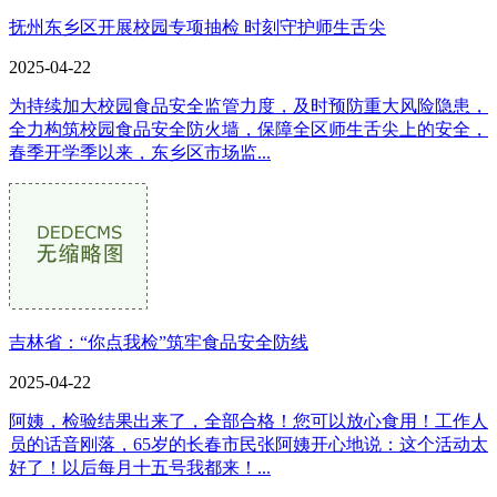
抚州东乡区开展校园专项抽检 时刻守护师生舌尖
2025-04-22
为持续加大校园食品安全监管力度，及时预防重大风险隐患，
全力构筑校园食品安全防火墙，保障全区师生舌尖上的安全，
春季开学季以来，东乡区市场监...
吉林省：“你点我检”筑牢食品安全防线
2025-04-22
阿姨，检验结果出来了，全部合格！您可以放心食用！工作人
员的话音刚落，65岁的长春市民张阿姨开心地说：这个活动太
好了！以后每月十五号我都来！...