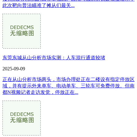
此次靶向普法瞄准了摊从们最关...
东莞东城从山分析市场实测：人车混行通道较堵
2025-09-09
正在从山分析市场两头，市场办理处正在二楼设有指定停放区
域，并有提示外来单车、电动单车、三轮车可免费停放。但南
都N视频记者走访发觉，停放正在...