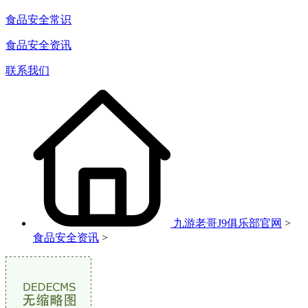
食品安全常识
食品安全资讯
联系我们
九游老哥J9俱乐部官网
>
食品安全资讯
>