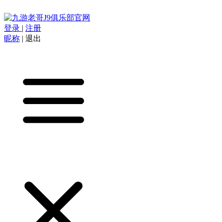
登录
|
注册
昵称
|
退出